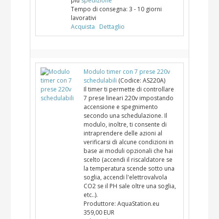
più
spedizione
Tempo di consegna:
3 - 10 giorni
lavorativi
Acquista
Dettaglio
Modulo timer con 7 prese 220v
schedulabili
(Codice:
AS220A
)
Il timer ti permette di controllare
7 prese lineari 220v impostando
accensione e spegnimento
secondo una schedulazione. Il
modulo, inoltre, ti consente di
intraprendere delle azioni al
verificarsi di alcune condizioni in
base ai moduli opzionali che hai
scelto (accendi il riscaldatore se
la temperatura scende sotto una
soglia, accendi l'elettrovalvola
CO2 se il PH sale oltre una soglia,
etc..).
Produttore:
AquaStation.eu
359,00 EUR