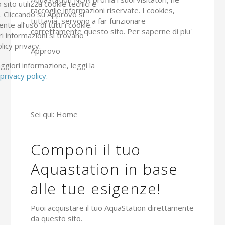
sito utilizza cookie tecnici e
raccoglie informazioni riservate. I cookies,
ci. Cliccando su Approvo si
tuttavia, servono a far funzionare
nte all’uso di tutti i cookie.
correttamente questo sito.
Per saperne di piu'
ri informazioni si trovano
olicy privacy.
Approvo
giori informazione, leggi la
privacy policy.
Sei qui:
Home
Componi il tuo
Aquastation in base
alle tue esigenze!
Puoi acquistare il tuo AquaStation direttamente
da questo sito.