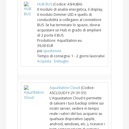
HUB BUS
(Codice:
ASHUBA
)
Il modulo di analisi energetica, il display,
il modulo Dimmer LED e quello di
conducibilità si collegano al connettore
BUS. Se hai terminato lo spazio, dovrai
acquistare un Hub in grado di ampliare
di 2 porte il BUS.
Produttore:
AquaStation.eu
39,00 EUR
più
spedizione
Tempo di consegna:
1 - 2 giorni lavorativi
Acquista
Dettaglio
AquaStation Cloud
(Codice:
ASCLOUD1Y-2Y-3Y-5Y
)
L'Aquastation Cloud ti permette
di salvare i tuoi backup online sui
nostri server, vedere in tempo
reale i valori del tuo acquario su
qualsiasi dispositivo (apple,
android, windows, etc..), ricevere i