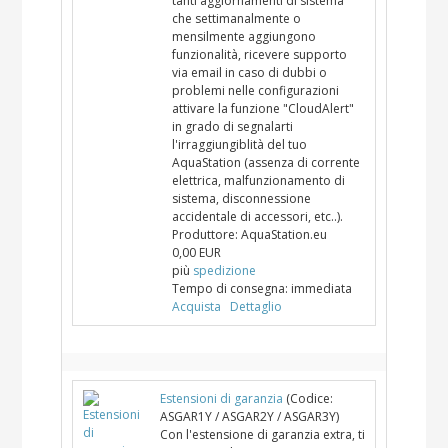
tanti aggiornamenti di sistema
che settimanalmente o
mensilmente aggiungono
funzionalità, ricevere supporto
via email in caso di dubbi o
problemi nelle configurazioni
attivare la funzione "CloudAlert"
in grado di segnalarti
l'irraggiungiblità del tuo
AquaStation (assenza di corrente
elettrica, malfunzionamento di
sistema, disconnessione
accidentale di accessori, etc..).
Produttore:
AquaStation.eu
0,00 EUR
più
spedizione
Tempo di consegna:
immediata
Acquista
Dettaglio
Estensioni di garanzia
(Codice:
ASGAR1Y / ASGAR2Y / ASGAR3Y
)
Con l'estensione di garanzia extra, ti