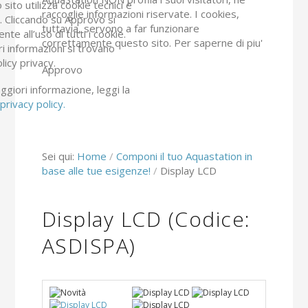
sito utilizza cookie tecnici e
raccoglie informazioni riservate. I cookies,
ci. Cliccando su Approvo si
tuttavia, servono a far funzionare
nte all’uso di tutti i cookie.
correttamente questo sito.
Per saperne di piu'
ri informazioni si trovano
olicy privacy.
Approvo
giori informazione, leggi la
privacy policy.
Sei qui:
Home
Componi il tuo Aquastation in
base alle tue esigenze!
Display LCD
Display LCD
(Codice:
ASDISPA
)