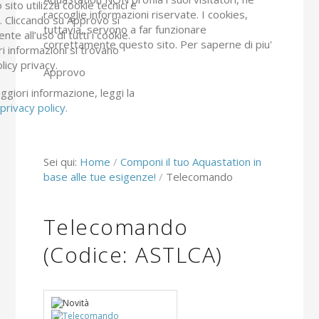
sito utilizza cookie tecnici e
raccoglie informazioni riservate. I cookies,
ci. Cliccando su Approvo si
tuttavia, servono a far funzionare
nte all’uso di tutti i cookie.
correttamente questo sito.
Per saperne di piu'
ri informazioni si trovano
olicy privacy.
Approvo
giori informazione, leggi la
privacy policy.
Sei qui:
Home
Componi il tuo Aquastation in
base alle tue esigenze!
Telecomando
Telecomando
(Codice:
ASTLCA
)