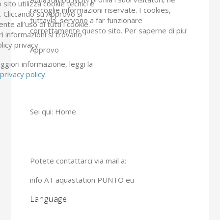
sito utilizza cookie tecnici e
raccoglie informazioni riservate. I cookies,
ci. Cliccando su Approvo si
tuttavia, servono a far funzionare
nte all’uso di tutti i cookie.
correttamente questo sito.
Per saperne di piu'
ri informazioni si trovano
olicy privacy.
Approvo
giori informazione, leggi la
privacy policy.
Sei qui:
Home
Potete contattarci via mail a:
info AT aquastation PUNTO eu
Language